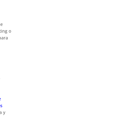
de
ting o
para
e
e
os
a y