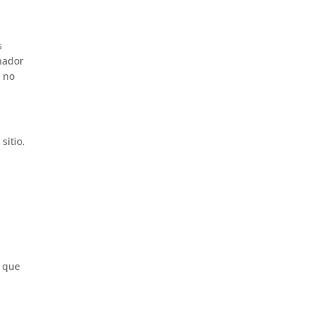
s
enador
s no
sitio.
y
r que