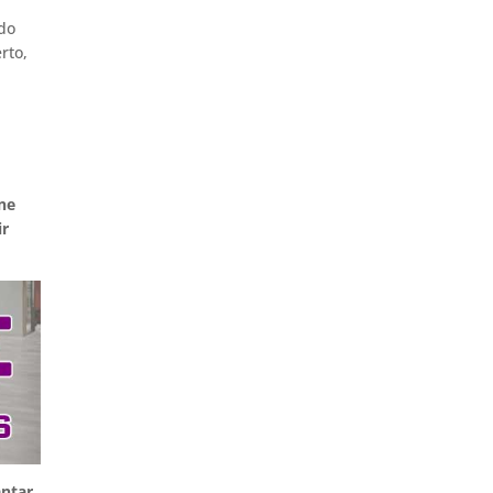
odo
rto,
ine
ir
antar