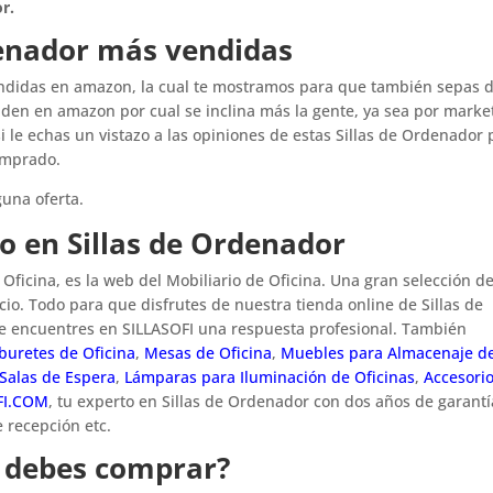
r.
denador más vendidas
endidas en amazon, la cual te mostramos para que también sepas 
nden en amazon por cual se inclina más la gente, ya sea por marke
si le echas un vistazo a las opiniones de estas Sillas de Ordenador 
omprado.
una oferta.
to en Sillas de Ordenador
ficina, es la web del Mobiliario de Oficina. Una gran selección d
io. Todo para que disfrutes de nuestra tienda online de Sillas de
 encuentres en SILLASOFI una respuesta profesional. También
buretes de Oficina
,
Mesas de Oficina
,
Muebles para Almacenaje d
Salas de Espera
,
Lámparas para Iluminación de Oficinas
,
Accesori
FI.COM
, tu experto en Sillas de Ordenador con dos años de garantí
 recepción etc.
r debes comprar?