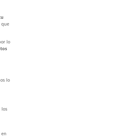
tu
e que
por lo
ltos
os lo
 los
 en