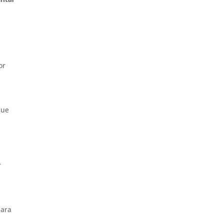
or
que
r
para