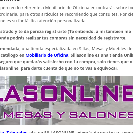
, pero en lo referente a Mobiliario de Oficiona encontrarás sobre t
dinaria, para otros artículos te recomiendo que consultes. Por cie
ine es su fantástica atención personalizada.
strado y te da pereza registrarte (Te entiendo, a mi también me
nde podrás realizar tus compras sin necesidad de registrarte.
comendada
, una tienda especializada en Sillas, Mesas y Muebles de
 catálogo en
Mobiliario de Oficina
. Sillasonline es una tienda Onl
guro que quedarás satisfecho con tu compra, solo tienes que o
lasonline, para darte cuenta de que no te vas a equivocar.
rio
,
Taburetes
, etc. en SILLASONLINE, además de que te va a enc